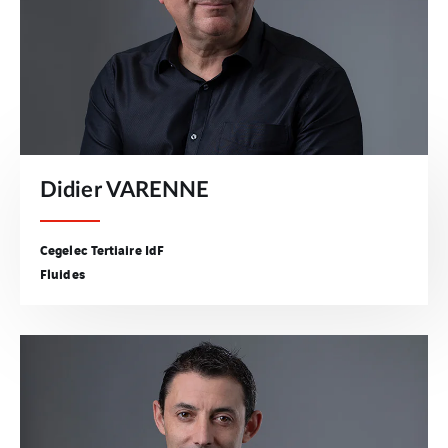
Didier VARENNE
Cegelec Tertiaire IdF
Fluides