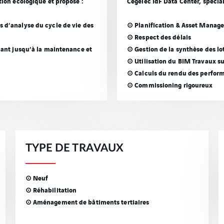
tion écologique et propose :
Cegelec IdF Data Center, spécial
s d’analyse du cycle de vie des
⊙ Planification & Asset Manag
⊙ Respect des délais
llant jusqu’à la maintenance et
⊙ Gestion de la synthèse des lo
⊙ Utilisation du BIM Travaux su
⊙ Calculs du rendu des perfor
⊙ Commissioning rigoureux
TYPE DE TRAVAUX
⊙ Neuf
⊙ Réhabilitation
⊙ Aménagement de bâtiments tertiaires