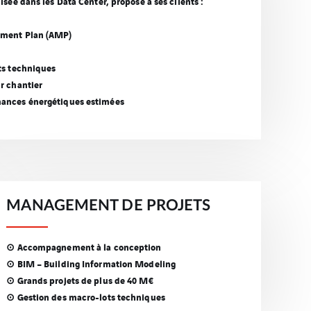
isée dans les Data Center, propose à ses clients :
ement Plan (AMP)
ts techniques
r chantier
mances énergétiques estimées
MANAGEMENT DE PROJETS
⊙ Accompagnement à la conception
⊙ BIM – Building Information Modeling
⊙ Grands projets de plus de 40 M€
⊙ Gestion des macro-lots techniques